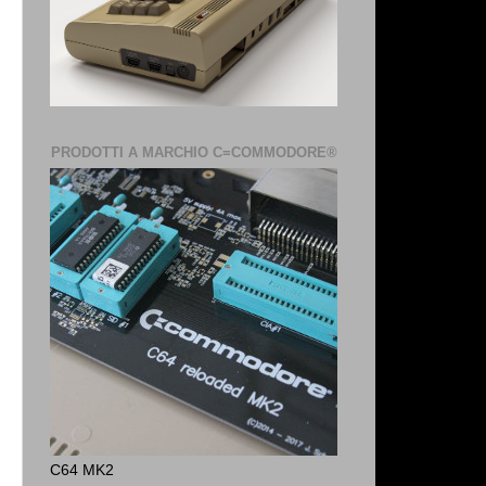
PRODOTTI A MARCHIO C=COMMODORE®
C64 MK2