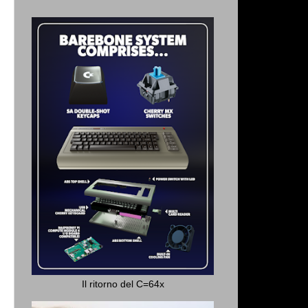
Il ritorno del C=64x
y