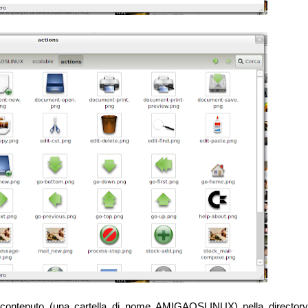
contenuto (una cartella di nome AMIGAOSLINUX) nella director