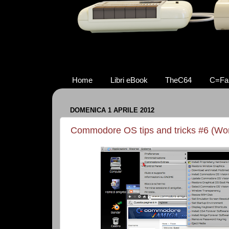
Home
Libri eBook
TheC64
C=Fa
DOMENICA 1 APRILE 2012
Commodore OS tips and tricks #6 (W