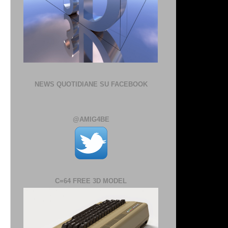
e
NEWS QUOTIDIANE SU FACEBOOK
@AMIG4BE
C=64 FREE 3D MODEL