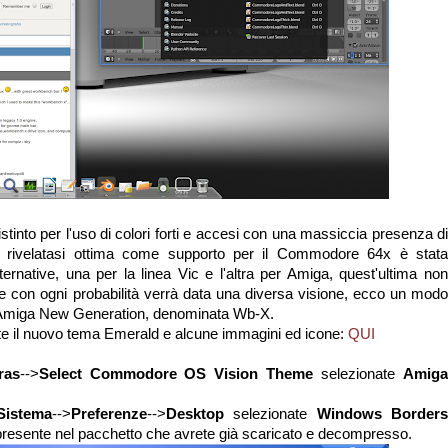
tinto per l'uso di colori forti e accesi con una massiccia presenza di
ta rivelatasi ottima come supporto per il Commodore 64x è stata
ternative, una per la linea Vic e l'altra per Amiga, quest'ultima non
e con ogni probabilità verrà data una diversa visione, ecco un modo
e Amiga New Generation, denominata Wb-X.
te il nuovo tema Emerald e alcune immagini ed icone:
QUI
ras
-->
Select
Commodore OS Vision Theme
selezionate
Amig
Sistema
-->
Preferenze
-->
Desktop
selezionate
Windows Border
 presente nel pacchetto che avrete già scaricato e decompresso.