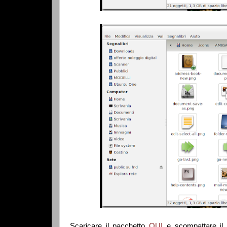
Scaricare il pacchetto
QUI
e scompattare il 