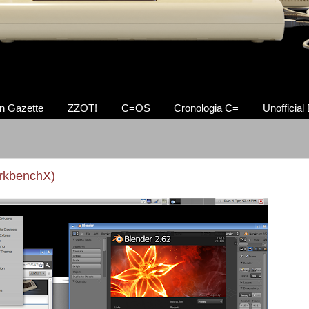
n Gazette
ZZOT!
C=OS
Cronologia C=
Unofficial
orkbenchX)