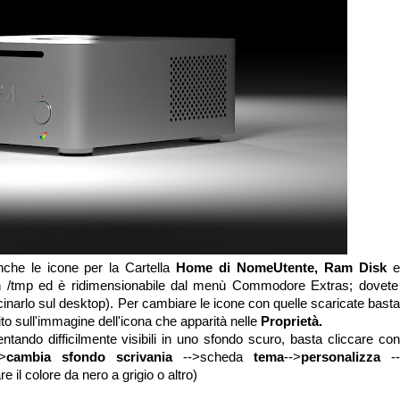
nche le icone per la Cartella
Home di NomeUtente, Ram Disk
in /tmp ed è ridimensionabile dal menù Commodore Extras; dovete
narlo sul desktop). Per cambiare le icone con quelle scaricate basta
uito sull'immagine dell'icona che apparità nelle
Proprietà.
tando difficilmente visibili in uno sfondo scuro, basta cliccare con
>
cambia sfondo scrivania
-->scheda
tema
-->
personalizza
--
e il colore da nero a grigio o altro)