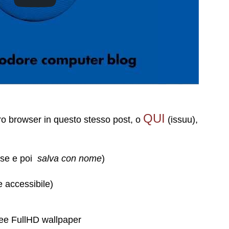
QUI
o browser in questo stesso post, o
(issuu),
use e poi
salva con nome
)
ccessibile)
ee FullHD wallpaper