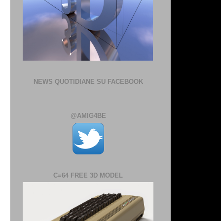
NEWS QUOTIDIANE SU FACEBOOK
@AMIG4BE
C=64 FREE 3D MODEL