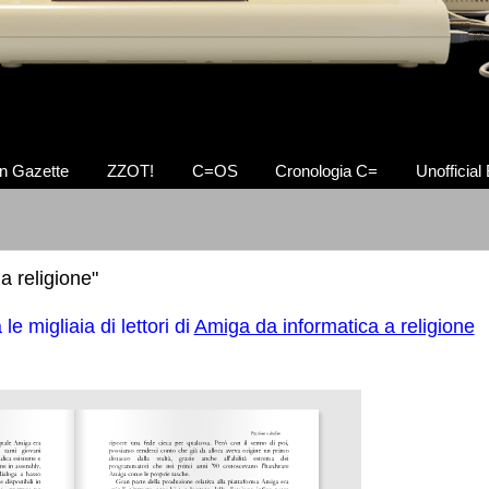
n Gazette
ZZOT!
C=OS
Cronologia C=
Unofficial
a religione"
 migliaia di lettori di
Amiga da informatica a religione