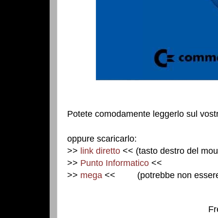
Potete comodamente leggerlo sul vostr
oppure scaricarlo:
>>
link diretto
<< (tasto destro del mo
>>
Punto Informatico
<<
>>
mega
<< (potrebbe non essere a
Fr