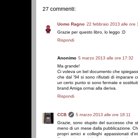
27 commenti:
Uomo Ragno
22 febbraio 2013 alle ore 
Grazie per questo libro, lo leggo :D
Rispondi
Anonimo
5 marzo 2013 alle ore 17:32
Ma grande!
Ci voleva un bel documento che spiegass
che dal '94 si sono rifiutati di imparare
un certo punto si sono fermate e sostituite
brand Amiga ormai alla deriva.
Rispondi
CCB
5 marzo 2013 alle ore 18:11
Grazie, sono stupito del successo che st
meno di un mese dalla pubblicazione. Chi
propri amici e colleghi appassionati d'i