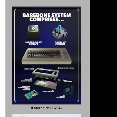
Il ritorno del C=64x