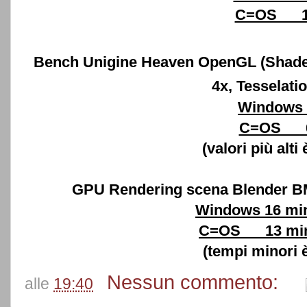
C=OS 1
Bench Unigine Heaven OpenGL (Shader
4x, Tesselati
Windows 
C=OS 
(valori più alti
GPU Rendering scena Blender B
Windows 16 min
C=OS 13 min 
(tempi minori 
Nessun commento:
alle
19:40