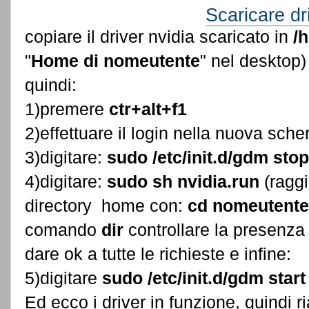
Scaricare dr
copiare il driver nvidia scaricato in
/
"
Home di nomeutente
" nel desktop
quindi:
1)premere
ctr+alt+f1
2)effettuare il login nella nuova sch
3)digitare:
sudo /etc/init.d/gdm stop
4)digitare:
sudo sh nvidia.run
(ragg
directory home con:
cd nomeutent
comando
dir
controllare la presenza
dare ok a tutte le richieste e infine:
5)digitare
sudo /etc/init.d/gdm start
Ed ecco i driver in funzione, quindi r