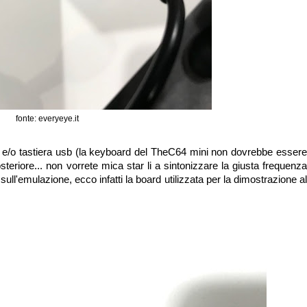
fonte: everyeye.it
ck e/o tastiera usb (la keyboard del TheC64 mini non dovrebbe essere
eriore... non vorrete mica star li a sintonizzare la giusta frequenza
ull'emulazione, ecco infatti la board utilizzata per la dimostrazione al