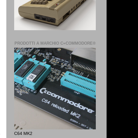
PRODOTTI A MARCHIO C=COMMODORE®
C64 MK2