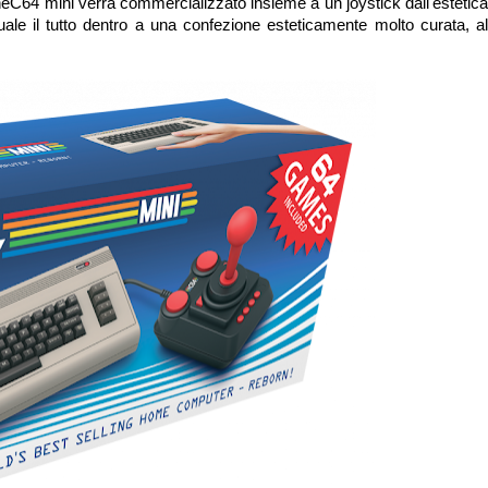
TheC64 mini verrà commercializzato insieme a un joystick dall'estetica
le il tutto dentro a una confezione esteticamente molto curata, al