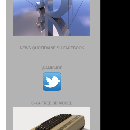
NEWS QUOTIDIANE SU FACEBOOK
@AMIG4BE
C=64 FREE 3D MODEL