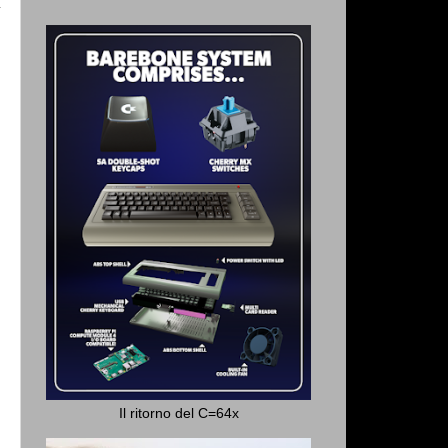
Il ritorno del C=64x