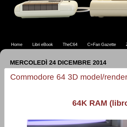
Home
Libri eBook
TheC64
C=Fan Gazette
MERCOLEDÌ 24 DICEMBRE 2014
Commodore 64 3D model/rende
64K RAM (libr