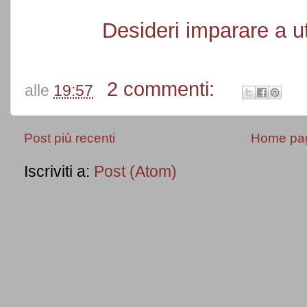
Desideri imparare a u
2 commenti:
alle
19:57
Post più recenti
Home pa
Iscriviti a:
Post (Atom)