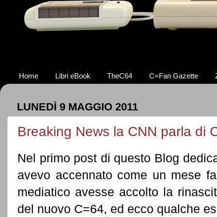
Home
Libri eBook
TheC64
C=Fan Gazette
LUNEDÌ 9 MAGGIO 2011
Breaking News la CNN parla di
Nel primo post di questo Blog dedic
avevo accennato come un mese fa ci
mediatico avesse accolto la rinasc
del nuovo C=64, ed ecco qualche esem