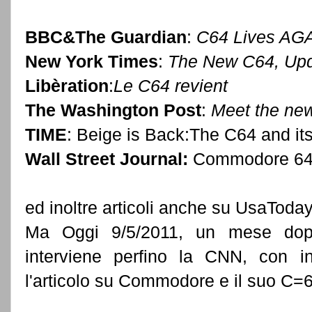
BBC&The Guardian
:
C64 Lives AG
New York Times
:
The New C64, Upda
Libèration
:
Le C64 revient
The Washington Post
:
Meet the n
TIME
: Beige is Back:The C64 and i
Wall Street Journal:
Commodore 64:
ed inoltre articoli anche su UsaToda
Ma Oggi 9/5/2011, un mese dopo, 
interviene perfino la CNN, con 
l'articolo su Commodore e il suo C=