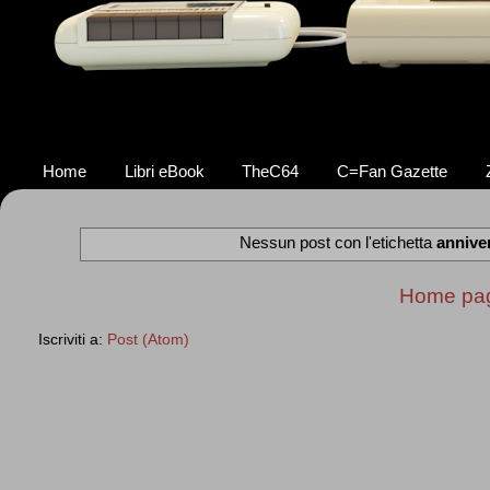
Home
Libri eBook
TheC64
C=Fan Gazette
Nessun post con l'etichetta
annive
Home pa
Iscriviti a:
Post (Atom)