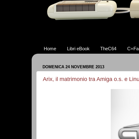
Home
Libri eBook
TheC64
C=Fa
DOMENICA 24 NOVEMBRE 2013
Arix, il matrimonio tra Amiga o.s. e Lin