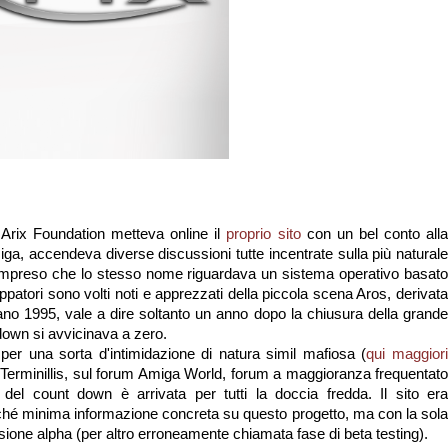
Arix Foundation metteva online il
proprio sito
con un bel conto all
miga, accendeva diverse discussioni tutte incentrate sulla più naturale
ompreso che lo stesso nome riguardava un sistema operativo basato
uppatori sono volti noti e apprezzati della piccola scena Aros, derivata
ano 1995, vale a dire soltanto un anno dopo la chiusura della grande
 down si avvicinava a zero.
er una sorta d'intimidazione di natura simil mafiosa (
qui maggiori
x, Terminillis, sul forum Amiga World, forum a maggioranza frequentato
e del count down è arrivata per tutti la doccia fredda. Il sito er
hé minima informazione concreta su questo progetto, ma con la sola
ersione alpha (per altro erroneamente chiamata fase di beta testing).