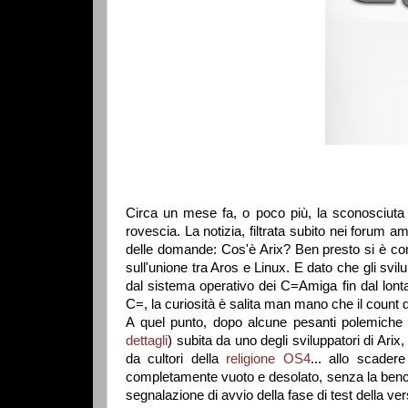
Circa un mese fa, o poco più, la sconosciuta 
rovescia. La notizia, filtrata subito nei forum a
delle domande: Cos'è Arix? Ben presto si è c
sull'unione tra Aros e Linux. E dato che gli svil
dal sistema operativo dei C=Amiga fin dal lont
C=, la curiosità è salita man mano che il count
A quel punto, dopo alcune pesanti polemiche p
dettagli
) subita da uno degli sviluppatori di Ari
da cultori della
religione OS4
... allo scader
completamente vuoto e desolato, senza la benc
segnalazione di avvio della fase di test della v