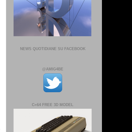
NEWS QUOTIDIANE SU FACEBOOK
@AMIG4BE
C=64 FREE 3D MODEL