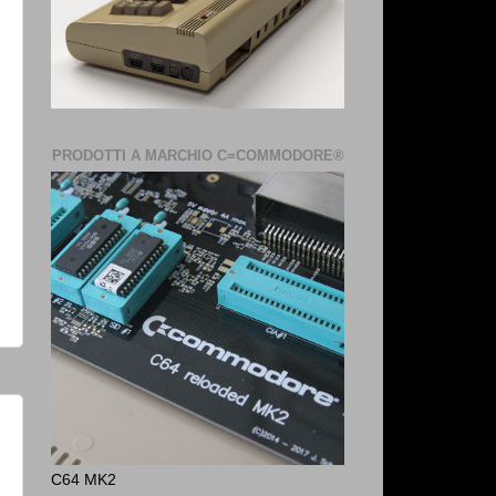
PRODOTTI A MARCHIO C=COMMODORE®
C64 MK2