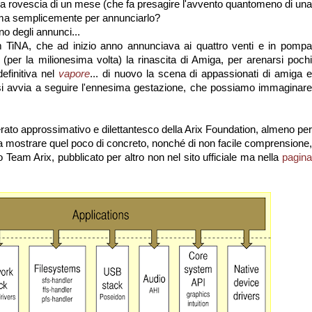
alla rovescia di un mese (che fa presagire l'avvento quantomeno di una
, ma semplicemente per annunciarlo?
o degli annunci...
eam TiNA, che ad inizio anno annunciava ai quattro venti e in pompa
per la milionesima volta) la rinascita di Amiga, per arenarsi pochi
efinitiva nel
vapore
... di nuovo la scena di appassionati di amiga 
) si avvia a seguire l'ennesima gestazione, che possiamo immaginare
erato approssimativo e dilettantesco della Arix Foundation, almeno per
 mostrare quel poco di concreto, nonché di non facile comprensione,
eam Arix, pubblicato per altro non nel sito ufficiale ma nella
pagina