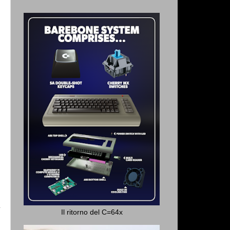
Il ritorno del C=64x