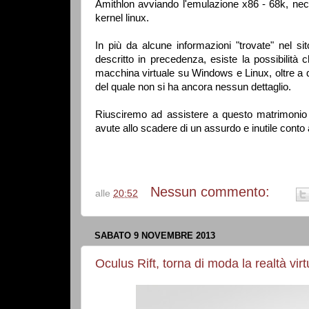
Amithlon avviando l'emulazione x86 - 68k, ne
kernel linux.
In più da alcune informazioni "trovate" nel sit
descritto in precedenza, esiste la possibilità c
macchina virtuale su Windows e Linux, oltre a 
del quale non si ha ancora nessun dettaglio.
Riusciremo ad assistere a questo matrimonio A
avute allo scadere di un assurdo e inutile conto 
Nessun commento:
alle
20:52
SABATO 9 NOVEMBRE 2013
Oculus Rift, torna di moda la realtà virt