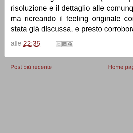
risoluzione e il dettaglio alle comunq
ma ricreando il feeling originale c
stata già discussa, e presto corrobo
alle
22:35
Post più recente
Home pa